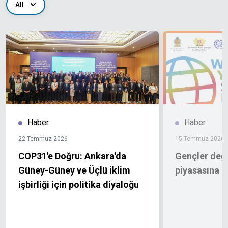
All
Haber
Haber
22 Temmuz 2026
15 Temmuz 2026
COP31'e Doğru: Ankara'da
Gençler deği
Güney-Güney ve Üçlü iklim
piyasasına na
işbirliği için politika diyaloğu