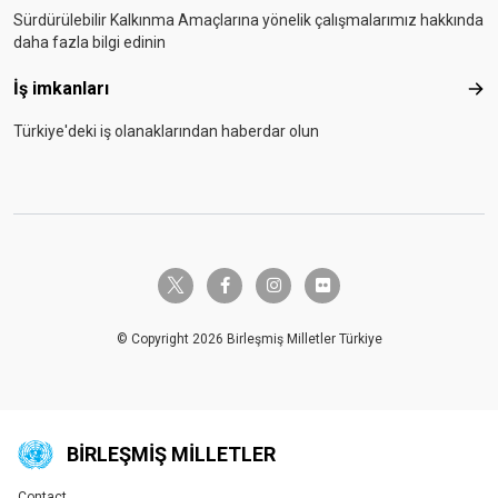
Sürdürülebilir Kalkınma Amaçlarına yönelik çalışmalarımız hakkında
daha fazla bilgi edinin
İş imkanları
İş i
Türkiye'deki iş olanaklarından haberdar olun
twitter-x
facebook-f
instagram
flickr
© Copyright 2026 Birleşmiş Milletler Türkiye
BIRLEŞMIŞ MILLETLER
Contact