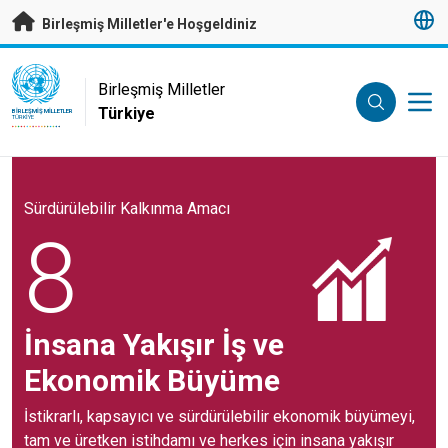
Esas içeriğe atla
Birleşmiş Milletler'e Hoşgeldiniz
UN Logo
Birleşmiş Milletler
Türkiye
BIRLEŞMIŞ MILLETLER
TÜRKIYE
Sürdürülebilir Kalkınma Amacı
8
İnsana Yakışır İş ve
Ekonomik Büyüme
İstikrarlı, kapsayıcı ve sürdürülebilir ekonomik büyümeyi,
tam ve üretken istihdamı ve herkes için insana yakışır