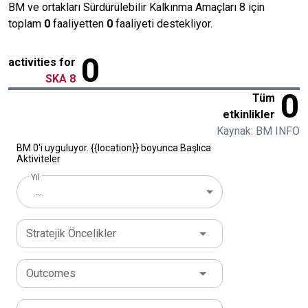
BM ve ortakları Sürdürülebilir Kalkınma Amaçları 8 için
toplam
0
faaliyetten
0
faaliyeti destekliyor.
0
activities for
SKA 8
0
Tüm
etkinlikler
Kaynak: BM INFO
BM 0'i uyguluyor. {{location}} boyunca Başlıca
Aktiviteler
Yıl
...
Stratejik Öncelikler
Outcomes