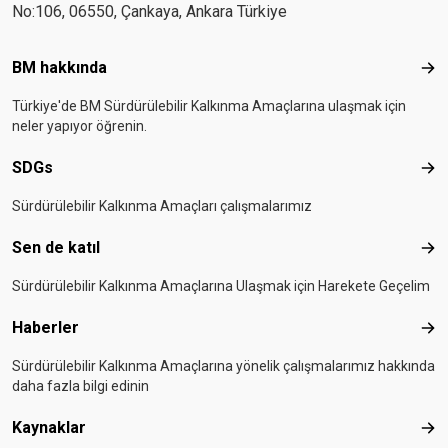
No:106, 06550, Çankaya, Ankara Türkiye
Footer menu
BM hakkında
BM 
Türkiye'de BM Sürdürülebilir Kalkınma Amaçlarına ulaşmak için
neler yapıyor öğrenin.
SDGs
SD
Sürdürülebilir Kalkınma Amaçları çalışmalarımız
Sen de katıl
Sen 
Sürdürülebilir Kalkınma Amaçlarına Ulaşmak için Harekete Geçelim
Haberler
Hab
Sürdürülebilir Kalkınma Amaçlarına yönelik çalışmalarımız hakkında
daha fazla bilgi edinin
Kaynaklar
Kay