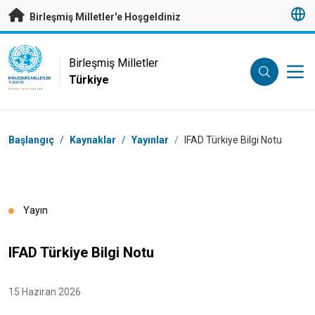
Esas içeriğe atla
Birleşmiş Milletler'e Hoşgeldiniz
UN Logo
Birleşmiş Milletler
Türkiye
BIRLEŞMIŞ MILLETLER
TÜRKIYE
Breadcrumb
Başlangıç
/
Kaynaklar
/
Yayınlar
/
IFAD Türkiye Bilgi Notu
Yayın
IFAD Türkiye Bilgi Notu
15 Haziran 2026