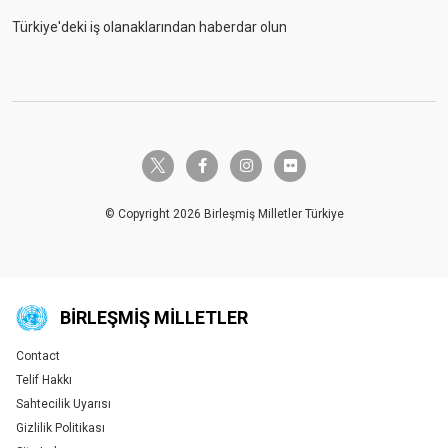
Türkiye'deki iş olanaklarından haberdar olun
twitter-x
facebook-f
instagram
flickr
© Copyright 2026 Birleşmiş Milletler Türkiye
BIRLEŞMIŞ MILLETLER
Contact
Global U.N. menu
Telif Hakkı
Sahtecilik Uyarısı
Gizlilik Politikası