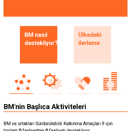
BM nasıl
Ülkedeki
destekliyor?
ilerleme
BM'nin Başlıca Aktiviteleri
BM ve ortakları Sürdürülebilir Kalkınma Amaçları 9 için
toplam
0
faaliyetten
0
faaliyeti destekliyor.