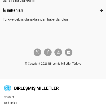
daha fazla bilgi edinin
İş imkanları
İş i
Türkiye'deki iş olanaklarından haberdar olun
twitter-x
facebook-f
instagram
flickr
© Copyright 2026 Birleşmiş Milletler Türkiye
BIRLEŞMIŞ MILLETLER
Contact
Global U.N. menu
Telif Hakkı