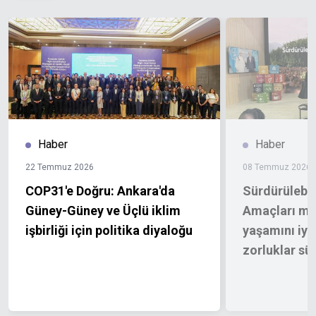
Haber
Haber
22 Temmuz 2026
08 Temmuz 2026
COP31'e Doğru: Ankara'da
Sürdürülebil
Güney-Güney ve Üçlü iklim
Amaçları mil
işbirliği için politika diyaloğu
yaşamını iyil
zorluklar sü