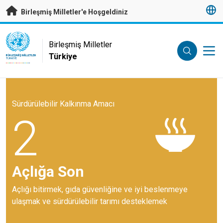
Esas içeriğe atla
Birleşmiş Milletler'e Hoşgeldiniz
UN Logo
Birleşmiş Milletler
Türkiye
BIRLEŞMIŞ MILLETLER
TÜRKIYE
Sürdürülebilir Kalkınma Amacı
2
Açlığa Son
Açlığı bitirmek, gıda güvenliğine ve iyi beslenmeye
ulaşmak ve sürdürülebilir tarımı desteklemek