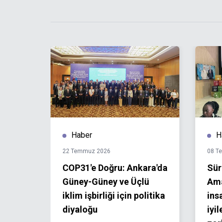
Haber
H
22 Temmuz 2026
08 T
k
COP31'e Doğru: Ankara'da
Sür
Güney-Güney ve Üçlü
Ama
iklim işbirliği için politika
ins
diyaloğu
iyi