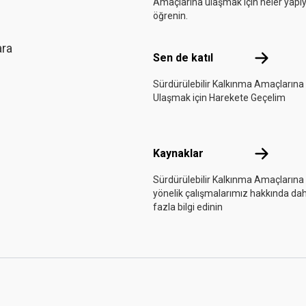
Amaçlarına ulaşmak için neler yapı
öğrenin.
ara
Sen de katı
Sen de katıl
Sürdürülebilir Kalkınma Amaçlarına
Ulaşmak için Harekete Geçelim
Kaynaklar
Kaynaklar
Sürdürülebilir Kalkınma Amaçlarına
yönelik çalışmalarımız hakkında da
fazla bilgi edinin