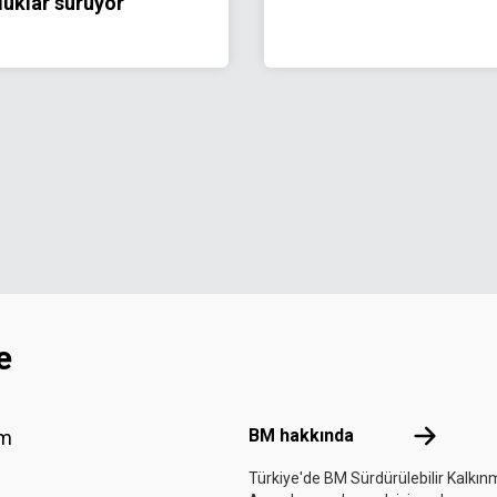
luklar sürüyor
e
Footer menu
BM hakkın
BM hakkında
am
Türkiye'de BM Sürdürülebilir Kalkı