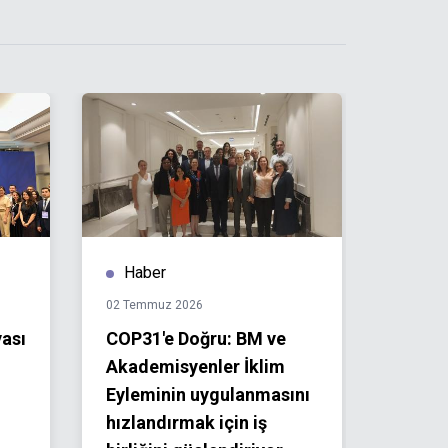
Haber
Hab
02 Temmuz 2026
01 Temm
yası
COP31'e Doğru: BM ve
COP31
Akademisyenler İklim
Öğrenc
Eyleminin uygulanmasını
akade
hızlandırmak için iş
Uzman