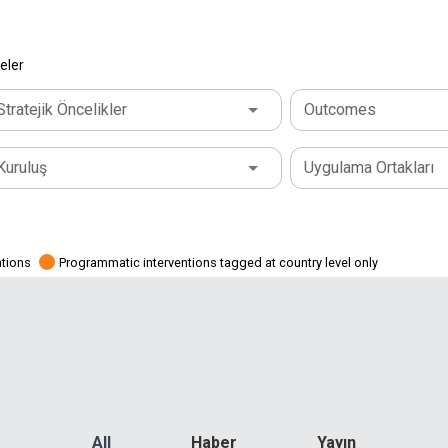
eler
Stratejik Öncelikler
Outcomes
Kuruluş
Uygulama Ortakları
ations
Programmatic interventions tagged at country level only
All
Haber
Yayın