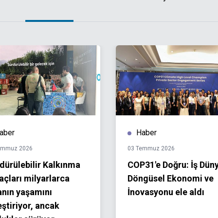
aber
Haber
emmuz 2026
03 Temmuz 2026
dürülebilir Kalkınma
COP31'e Doğru: İş Dün
çları milyarlarca
Döngüsel Ekonomi ve
anın yaşamını
İnovasyonu ele aldı
leştiriyor, ancak