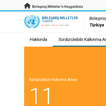
Esas içeriğe atla
Birleşmiş Milletler'e Hoşgeldiniz
UN Logo
Birleşmiş
BIRLEŞMIŞ MILLETLER
TÜRKIYE
Türkiye
Hakkında
Sürdürülebilir Kalkınma A
Sürdürülebilir Kalkınma Amacı
11