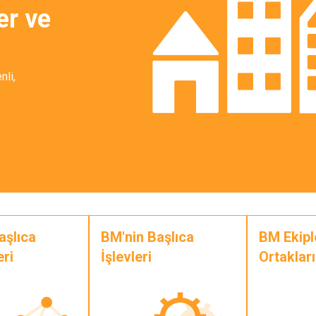
er ve
nli,
aşlıca
BM'nin Başlıca
BM Ekipl
eri
İşlevleri
Ortakları