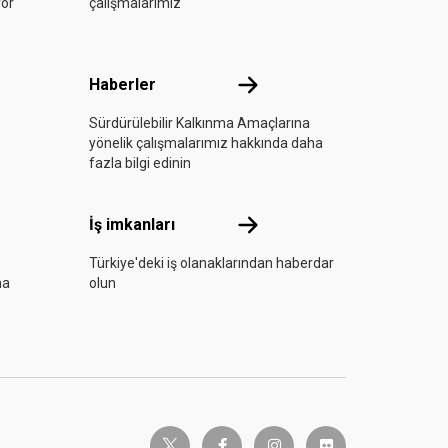
yor
çalışmalarımız
l
Haberler
Haberler
Sürdürülebilir Kalkınma Amaçlarına
yönelik çalışmalarımız hakkında daha
fazla bilgi edinin
İş imkanları
İş imkanları
Türkiye'deki iş olanaklarından haberdar
ha
olun
twitter-x
facebook-f
instagram
flickr