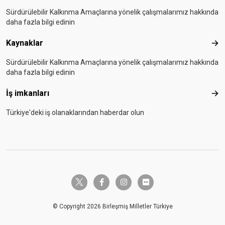
Sürdürülebilir Kalkınma Amaçlarına yönelik çalışmalarımız hakkında
daha fazla bilgi edinin
Kaynaklar
Kay
Sürdürülebilir Kalkınma Amaçlarına yönelik çalışmalarımız hakkında
daha fazla bilgi edinin
İş imkanları
İş i
Türkiye'deki iş olanaklarından haberdar olun
twitter-x
facebook-f
instagram
flickr
© Copyright 2026 Birleşmiş Milletler Türkiye