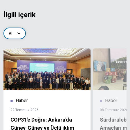
İlgili içerik
All
Haber
Haber
22 Temmuz 2026
08 Temmuz 2026
COP31'e Doğru: Ankara'da
Sürdürülebil
Güney-Güney ve Üçlü iklim
Amaçları mil