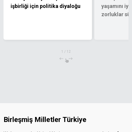
işbirliği için politika diyaloğu
yaşamını iyil
zorluklar sü
1
/
12
Birleşmiş Milletler Türkiye