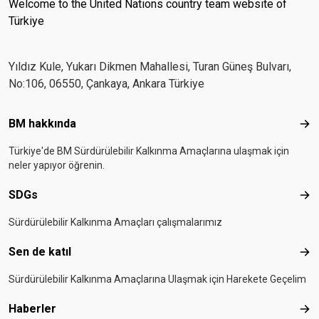
Welcome to the United Nations country team website of
Türkiye
Yıldız Kule, Yukarı Dikmen Mahallesi, Turan Güneş Bulvarı,
No:106, 06550, Çankaya, Ankara Türkiye
Footer menu
BM hakkında
BM 
Türkiye'de BM Sürdürülebilir Kalkınma Amaçlarına ulaşmak için
neler yapıyor öğrenin.
SDGs
SD
Sürdürülebilir Kalkınma Amaçları çalışmalarımız
Sen de katıl
Sen 
Sürdürülebilir Kalkınma Amaçlarına Ulaşmak için Harekete Geçelim
Haberler
Hab