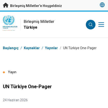
Esas içeriğe atla
Birleşmiş Milletler'e Hoşgeldiniz
UN Logo
Birleşmiş Milletler
Türkiye
BIRLEŞMIŞ MILLETLER
TÜRKIYE
Breadcrumb
Başlangıç
/
Kaynaklar
/
Yayınlar
/
UN Türkiye One-Pager
Yayın
UN Türkiye One-Pager
24 Haziran 2026