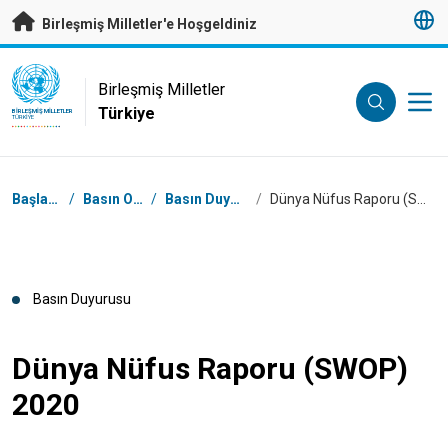
Esas içeriğe atla
Birleşmiş Milletler'e Hoşgeldiniz
UN Logo
Birleşmiş Milletler
Türkiye
BIRLEŞMIŞ MILLETLER
TÜRKIYE
Breadcrumb
Başlangıç
/
Basın Odası
/
Basın Duyuruları
/
Dünya Nüfus Raporu (SWOP) 2020
Basın Duyurusu
Dünya Nüfus Raporu (SWOP)
2020