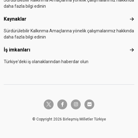
Sürdürülebilir Kalkınma Amaçlarına yönelik çalışmalarımız hakkında
daha fazla bilgi edinin
Kaynaklar
Kay
Sürdürülebilir Kalkınma Amaçlarına yönelik çalışmalarımız hakkında
daha fazla bilgi edinin
İş imkanları
İş i
Türkiye'deki iş olanaklarından haberdar olun
twitter-x
facebook-f
instagram
flickr
© Copyright 2026 Birleşmiş Milletler Türkiye