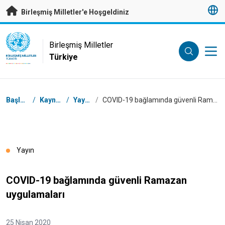
Esas içeriğe atla
Birleşmiş Milletler'e Hoşgeldiniz
UN Logo
Birleşmiş Milletler
Türkiye
BIRLEŞMIŞ MILLETLER
TÜRKIYE
Breadcrumb
Başlangıç
/
Kaynaklar
/
Yayınlar
/
COVID-19 bağlamında güvenli Ramazan uygulamaları
Yayın
COVID-19 bağlamında güvenli Ramazan
uygulamaları
25 Nisan 2020