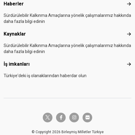
Haberler
Hab
Sürdürülebilir Kalkınma Amaçlarına yönelik çalışmalarımız hakkında
daha fazla bilgi edinin
Kaynaklar
Kay
Sürdürülebilir Kalkınma Amaçlarına yönelik çalışmalarımız hakkında
daha fazla bilgi edinin
İş imkanları
İş i
Türkiye'deki iş olanaklarından haberdar olun
twitter-x
facebook-f
instagram
flickr
© Copyright 2026 Birleşmiş Milletler Türkiye