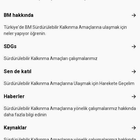
Footer menu
BM hakkında
BM 
Türkiye'de BM Sürdürülebilir Kalkınma Amaçlarına ulaşmak için
neler yapıyor öğrenin.
SDGs
SD
Sürdürülebilir Kalkınma Amaçları çalışmalarımız
Sen de katıl
Sen 
Sürdürülebilir Kalkınma Amaçlarına Ulaşmak için Harekete Geçelim
Haberler
Hab
Sürdürülebilir Kalkınma Amaçlarına yönelik çalışmalarımız hakkında
daha fazla bilgi edinin
Kaynaklar
Kay
Sürdürülebilir Kalkınma Amaçlarına yönelik çalışmalarımız hakkında