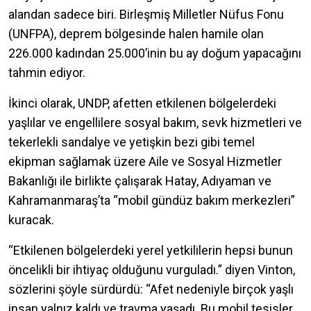
alandan sadece biri. Birleşmiş Milletler Nüfus Fonu
(UNFPA), deprem bölgesinde halen hamile olan
226.000 kadından 25.000’inin bu ay doğum yapacağını
tahmin ediyor.
İkinci olarak, UNDP, afetten etkilenen bölgelerdeki
yaşlılar ve engellilere sosyal bakım, sevk hizmetleri ve
tekerlekli sandalye ve yetişkin bezi gibi temel
ekipman sağlamak üzere Aile ve Sosyal Hizmetler
Bakanlığı ile birlikte çalışarak Hatay, Adıyaman ve
Kahramanmaraş’ta “mobil gündüz bakım merkezleri”
kuracak.
“Etkilenen bölgelerdeki yerel yetkililerin hepsi bunun
öncelikli bir ihtiyaç olduğunu vurguladı.” diyen Vinton,
sözlerini şöyle sürdürdü: “Afet nedeniyle birçok yaşlı
insan yalnız kaldı ve travma yaşadı. Bu mobil tesisler,