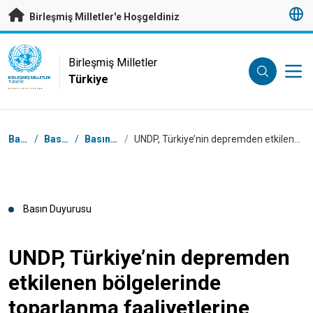
Esas içeriğe atla
Birleşmiş Milletler'e Hoşgeldiniz
UN Logo
Birleşmiş Milletler
Türkiye
BIRLEŞMIŞ MILLETLER
TÜRKIYE
Breadcrumb
Başlangıç
/
Basın Odası
/
Basın Duyuruları
/
UNDP, Türkiye’nin depremden etkilenen bölgelerinde toparlanma faaliyetlerine başlıyor
Basın Duyurusu
UNDP, Türkiye’nin depremden
etkilenen bölgelerinde
toparlanma faaliyetlerine