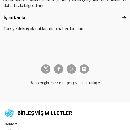
daha fazla bilgi edinin
İş imkanları
İş i
Türkiye'deki iş olanaklarından haberdar olun
twitter-x
facebook-f
instagram
flickr
© Copyright 2026 Birleşmiş Milletler Türkiye
BIRLEŞMIŞ MILLETLER
Contact
Global U.N. menu