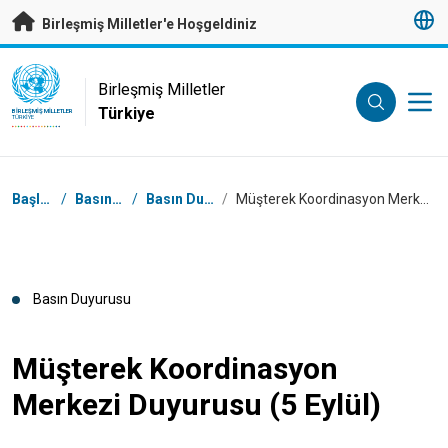
Esas içeriğe atla
Birleşmiş Milletler'e Hoşgeldiniz
UN Logo
Birleşmiş Milletler
Türkiye
BIRLEŞMIŞ MILLETLER
TÜRKIYE
Breadcrumb
Başlangıç
/
Basın Odası
/
Basın Duyuruları
/
Müşterek Koordinasyon Merkezi Duyurusu (5 Eylül)
Basın Duyurusu
Müşterek Koordinasyon
Merkezi Duyurusu (5 Eylül)