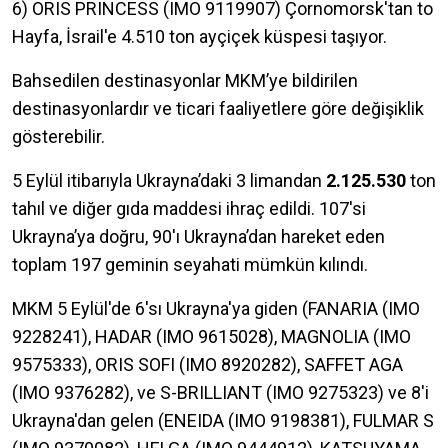
6) ORIS PRINCESS (IMO 9119907) Çornomorsk'tan to
Hayfa, İsrail'e 4.510 ton ayçiçek küspesi taşıyor.
Bahsedilen destinasyonlar MKM’ye bildirilen
destinasyonlardır ve ticari faaliyetlere göre değişiklik
gösterebilir.
5 Eylül itibarıyla Ukrayna’daki 3 limandan
2.125.530
ton
tahıl ve diğer gıda maddesi ihraç edildi. 107'si
Ukrayna’ya doğru, 90'ı Ukrayna’dan hareket eden
toplam 197 geminin seyahati mümkün kılındı.
MKM 5 Eylül'de 6'sı Ukrayna'ya giden (FANARIA (IMO
9228241), HADAR (IMO 9615028), MAGNOLIA (IMO
9575333), ORIS SOFI (IMO 8920282), SAFFET AGA
(IMO 9376282), ve S-BRILLIANT (IMO 9275323) ve 8'i
Ukrayna'dan gelen (ENEIDA (IMO 9198381), FULMAR S