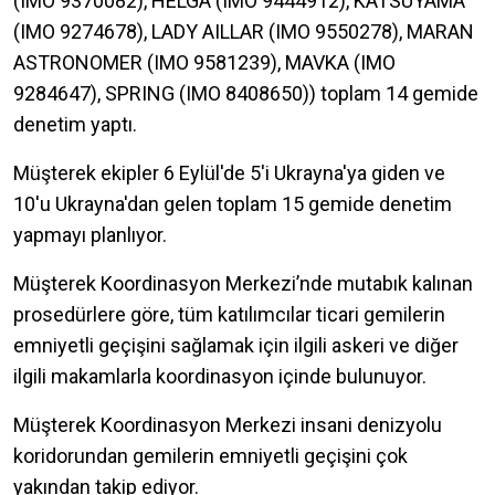
(IMO 9370082), HELGA (IMO 9444912), KATSUYAMA
(IMO 9274678), LADY AILLAR (IMO 9550278), MARAN
ASTRONOMER (IMO 9581239), MAVKA (IMO
9284647), SPRING (IMO 8408650)) toplam 14 gemide
denetim yaptı.
Müşterek ekipler 6 Eylül'de 5'i Ukrayna'ya giden ve
10'u Ukrayna'dan gelen toplam 15 gemide denetim
yapmayı planlıyor.
Müşterek Koordinasyon Merkezi’nde mutabık kalınan
prosedürlere göre, tüm katılımcılar ticari gemilerin
emniyetli geçişini sağlamak için ilgili askeri ve diğer
ilgili makamlarla koordinasyon içinde bulunuyor.
Müşterek Koordinasyon Merkezi insani denizyolu
koridorundan gemilerin emniyetli geçişini çok
yakından takip ediyor.