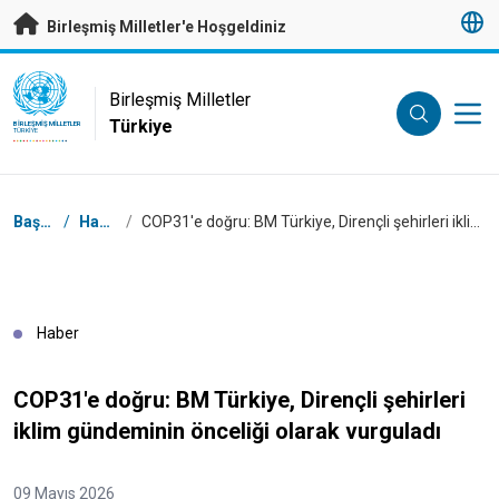
Esas içeriğe atla
Birleşmiş Milletler'e Hoşgeldiniz
UN Logo
Birleşmiş Milletler
Türkiye
BIRLEŞMIŞ MILLETLER
TÜRKIYE
Breadcrumb
Başlangıç
/
Haberler
/
COP31'e doğru: BM Türkiye, Dirençli şehirleri iklim gündeminin önceliği olarak vurguladı
Haber
COP31'e doğru: BM Türkiye, Dirençli şehirleri
iklim gündeminin önceliği olarak vurguladı
09 Mayıs 2026