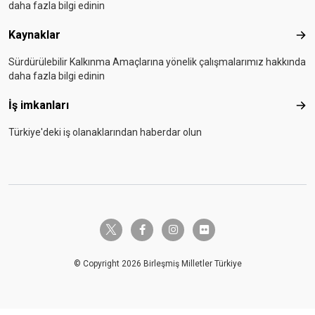
daha fazla bilgi edinin
Kaynaklar
Kay
Sürdürülebilir Kalkınma Amaçlarına yönelik çalışmalarımız hakkında
daha fazla bilgi edinin
İş imkanları
İş i
Türkiye'deki iş olanaklarından haberdar olun
twitter-x
facebook-f
instagram
flickr
© Copyright 2026 Birleşmiş Milletler Türkiye