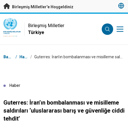
Esas içeriğe atla
Birleşmiş Milletler'e Hoşgeldiniz
UN Logo
Birleşmiş Milletler
Türkiye
BIRLEŞMIŞ MILLETLER
TÜRKIYE
Breadcrumb
Başlangıç
/
Haberler
/
Guterres: İran’ın bombalanması ve misilleme saldırıları ‘uluslararası barış ve güvenliğe ciddi tehdit’
Haber
Guterres: İran’ın bombalanması ve misilleme
saldırıları ‘uluslararası barış ve güvenliğe ciddi
tehdit’