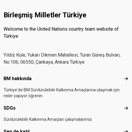
Birleşmiş Milletler Türkiye
Welcome to the United Nations country team website of
Türkiye
Yıldız Kule, Yukarı Dikmen Mahallesi, Turan Güneş Bulvarı,
No:106, 06550, Çankaya, Ankara Türkiye
Footer menu
BM hakkında
BM 
Türkiye'de BM Sürdürülebilir Kalkınma Amaçlarına ulaşmak için
neler yapıyor öğrenin.
SDGs
SD
Sürdürülebilir Kalkınma Amaçları çalışmalarımız
Sen de katıl