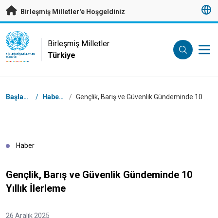
Esas içeriğe atla
Birleşmiş Milletler'e Hoşgeldiniz
UN Logo
Birleşmiş Milletler
Türkiye
BIRLEŞMIŞ MILLETLER
TÜRKIYE
Breadcrumb
Başlangıç
/
Haberler
/
Gençlik, Barış ve Güvenlik Gündeminde 10 Yıllık İlerleme
Haber
Gençlik, Barış ve Güvenlik Gündeminde 10
Yıllık İlerleme
26 Aralık 2025