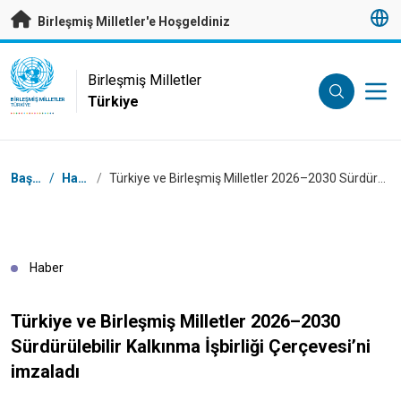
Esas içeriğe atla
Birleşmiş Milletler'e Hoşgeldiniz
UN Logo
Birleşmiş Milletler
Türkiye
BIRLEŞMIŞ MILLETLER
TÜRKIYE
Breadcrumb
Başlangıç
/
Haberler
/
Türkiye ve Birleşmiş Milletler 2026–2030 Sürdürülebilir Kalkınma İşbirliği Çerçevesi’ni imzaladı
Haber
Türkiye ve Birleşmiş Milletler 2026–2030
Sürdürülebilir Kalkınma İşbirliği Çerçevesi’ni
imzaladı