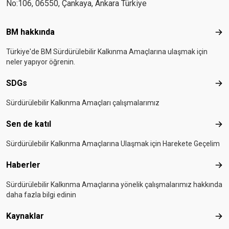
No:106, 06550, Çankaya, Ankara Türkiye
Footer menu
BM hakkında
BM 
Türkiye'de BM Sürdürülebilir Kalkınma Amaçlarına ulaşmak için
neler yapıyor öğrenin.
SDGs
SD
Sürdürülebilir Kalkınma Amaçları çalışmalarımız
Sen de katıl
Sen 
Sürdürülebilir Kalkınma Amaçlarına Ulaşmak için Harekete Geçelim
Haberler
Hab
Sürdürülebilir Kalkınma Amaçlarına yönelik çalışmalarımız hakkında
daha fazla bilgi edinin
Kaynaklar
Kay