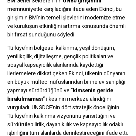
BM Genel Sekreteri’nin
UN80 girişimini
memnuniyetle karşıladığını ifade eden Ekinci, bu
girişimin BM’nin temel işlevlerini modernize etme
ve kuruluşun etkinliğini artırma konusunda önemli
bir fırsat sunduğunu söyledi.
Türkiye’nin bölgesel kalkınma, yeşil dönüşüm,
yenilikçilik, dijitalleşme, gençlik politikaları ve
sosyal kapsayıcılık alanlarında kaydettiği
ilerlemelere dikkat çeken Ekinci, ülkenin dünyanın
en büyük mülteci nüfuslarından birine ev sahipliği
yapmayı sürdürdüğünü ve “
kimsenin geride
bırakılmaması
” ilkesinin merkeze alındığını
vurguladı. UNSDCF’nin dört stratejik önceliğinin
Türkiye’nin kalkınma vizyonunu yansıttığını ve
sürdürülebilirlik, dayanıklılık ve kapsayıcılık odaklı
işbirliğini tüm alanlarda derinleştireceğini ifade etti.