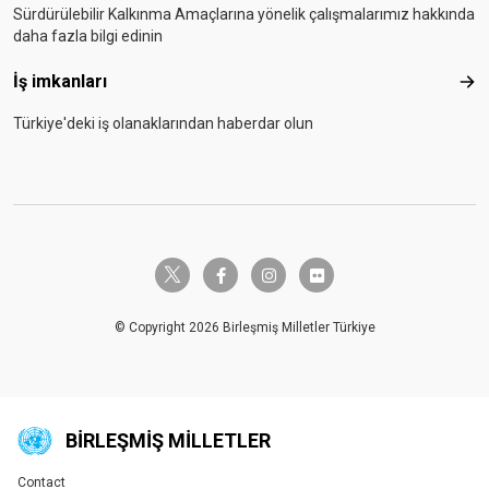
Sürdürülebilir Kalkınma Amaçlarına yönelik çalışmalarımız hakkında
daha fazla bilgi edinin
İş imkanları
İş i
Türkiye'deki iş olanaklarından haberdar olun
twitter-x
facebook-f
instagram
flickr
© Copyright 2026 Birleşmiş Milletler Türkiye
BIRLEŞMIŞ MILLETLER
Contact
Global U.N. menu